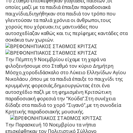
Το Σταθμό επισκέφθηκαν γιαγιάδες παιδιών ,οι
οποίες μαζί με τα παιδιά έπαιξαν παραδοσιακά
παιχνίδια,διηγήθηκαν στα παιδιά τον τρόπο που
γλεντούσαν τα παλιά χρόνια οι άνθρωποι,τους
χορούς που χόρευαν,τις μαντινάδες που
αυτοσχεδίαζαν καθώς και τις περίφημες καντάδες στα
σοκάκια των χωριών.
Την Πέμπτη 9 Νοεμβρίου είχαμε τη χαρά να
φιλοξενήσουμε στο Σταθμό τον κύριο Δημήτρη
Μόσχο,χοροδιδάσκαλο στο Λύκειο Ελληνίδων Αγίου
Νικολάου ,όπου με τα παιδιά έπαιξε το παιχνίδι της
κρυμμένης φορεσιάς,δημιουργώντας έτσι ένα
αυτοσχέδιο παζλ με τη φημισμένη Κριτσώτικη
παραδοσιακή φορεσιά την ”Κούδα”.Στη συνέχεια
δίδαξε στα παιδιά το χορό ”Σιγανό”,με τη συνοδεία
Κρητικής παραδοσιακής μουσικής.
Την Παρασκευή 10 Νοεμβρίου τα νήπια
επισκέφθηκαν τον Πολιτιστικό Σύλλογο