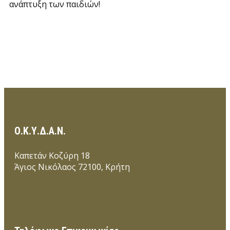
ανάπτυξη των παιδιών!
Ο.Κ.Υ.Δ.Α.Ν.
Καπετάν Κοζύρη 18
Άγιος Νικόλαος 72100, Κρήτη