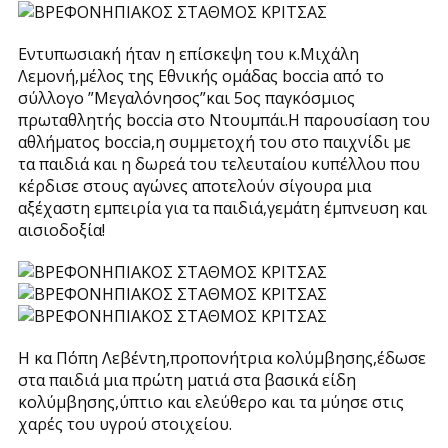
Εντυπωσιακή ήταν η επίσκεψη του κ.Μιχάλη
Λεμονή,μέλος της Εθνικής ομάδας boccia από το
σύλλογο ”Μεγαλόνησος”και 5ος παγκόσμιος
πρωταθλητής boccia στο Ντουμπάι.Η παρουσίαση του
αθλήματος boccia,η συμμετοχή του στο παιχνίδι με
τα παιδιά και η δωρεά του τελευταίου κυπέλλου που
κέρδισε στους αγώνες αποτελούν σίγουρα μια
αξέχαστη εμπειρία για τα παιδιά,γεμάτη έμπνευση και
αισιοδοξία!
Η κα Πόπη Λεβέντη,προπονήτρια κολύμβησης,έδωσε
στα παιδιά μια πρώτη ματιά στα βασικά είδη
κολύμβησης,ύπτιο και ελεύθερο και τα μύησε στις
χαρές του υγρού στοιχείου.